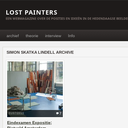
LOST PAINTERS
EEN WEBMAGAZINE OVER DE POSITIES EN IDEEËN IN DE HEDENDAAGSE BEELD
archief
theorie
interview
Info
SIMON SKATKA LINDELL ARCHIVE
01/07/2015
7
Eindexamen Expositie;