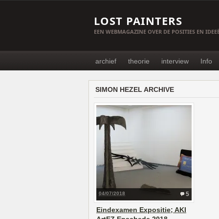
LOST PAINTERS
EEN WEBMAGAZINE OVER DE POSITIES EN IDE
archief
theorie
interview
Info
SIMON HEZEL ARCHIVE
04/07/2018
5
Eindexamen Expositie; AKI