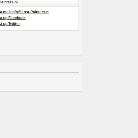
Painters.nl
t mail info@Lost-Painters.nl
st op Facebook
t op Twitter