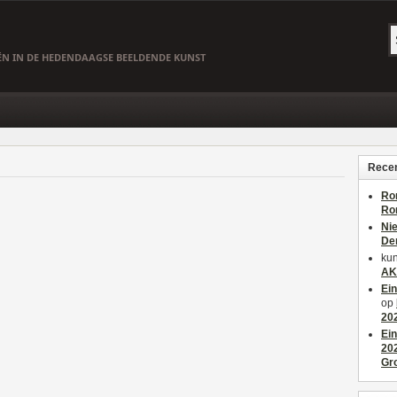
EËN IN DE HEDENDAAGSE BEELDENDE KUNST
Recen
Ro
Ro
Ni
De
kun
AK
Ei
op
20
Ei
20
Gr