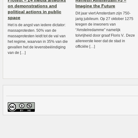
Protest – 24 media artworks
Refresh Amsterdam #3 –
on demonstrations and
Imagine the Future
political actions in public
Dit jaar viert Amsterdam zijn 750-
space
jarig jubileum. Op 27 oktober 1275
kregen de inwoners van
Het is de angst van iedere dictator:
“Amstelredamme” namelijk
massaprotesten. 50% van de
tolvrijheid door graaf Floris V.. Deze
massaprotesten leidt tot de val van
allereerste keer dat de stad in
het regime, waarvan in 35% van die
officiële […]
gevallen het de levensbeëindiging
van de […]