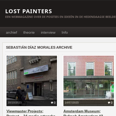
LOST PAINTERS
EEN WEBMAGAZINE OVER DE POSITIES EN IDEEËN IN DE HEDENDAAGSE BEELD
archief
theorie
interview
Info
SEBASTIÁN DÍAZ MORALES ARCHIVE
30/10/2025
0
14/07/2025
0
Viewmaster Projects;
Amsterdam Museum;