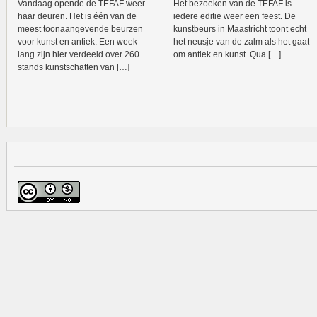
Vandaag opende de TEFAF weer
Het bezoeken van de TEFAF is
haar deuren. Het is één van de
iedere editie weer een feest. De
meest toonaangevende beurzen
kunstbeurs in Maastricht toont echt
voor kunst en antiek. Een week
het neusje van de zalm als het gaat
lang zijn hier verdeeld over 260
om antiek en kunst. Qua […]
stands kunstschatten van […]