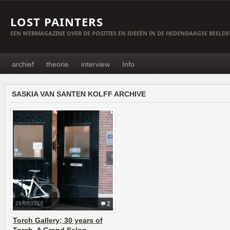
LOST PAINTERS
EEN WEBMAGAZINE OVER DE POSITIES EN IDEEËN IN DE HEDENDAAGSE BEELD
archief
theorie
interview
Info
SASKIA VAN SANTEN KOLFF ARCHIVE
28/09/2014
2
Torch Gallery; 30 years of