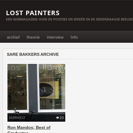
LOST PAINTERS
EEN WEBMAGAZINE OVER DE POSITIES EN IDEEËN IN DE HEDENDAAGSE BEELD
archief
theorie
interview
Info
SARE BAKKERS ARCHIVE
31/08/2013
23
Ron Mandos; Best of