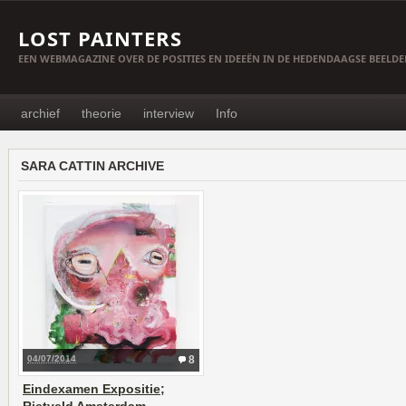
LOST PAINTERS
EEN WEBMAGAZINE OVER DE POSITIES EN IDEEËN IN DE HEDENDAAGSE BEELD
archief
theorie
interview
Info
SARA CATTIN ARCHIVE
04/07/2014
8
Eindexamen Expositie;