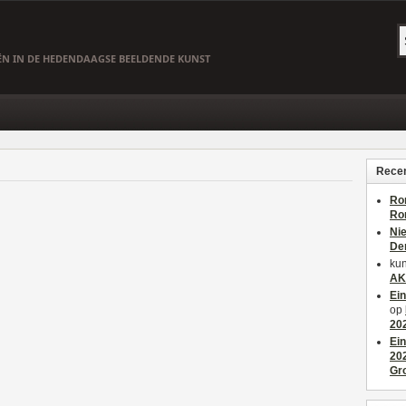
EËN IN DE HEDENDAAGSE BEELDENDE KUNST
Recen
Ro
Ro
Ni
De
kun
AK
Ei
op
20
Ei
20
Gr