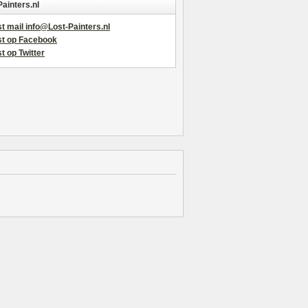
Painters.nl
t mail info@Lost-Painters.nl
st op Facebook
t op Twitter