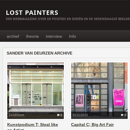
LOST PAINTERS
EEN WEBMAGAZINE OVER DE POSITIES EN IDEEËN IN DE HEDENDAAGSE BEELD
archief
theorie
interview
Info
SANDER VAN DEURZEN ARCHIVE
21/10/2020
0
26/11/2016
0
Kunstpodium T; Steal like
Capital C; Big Art Fair