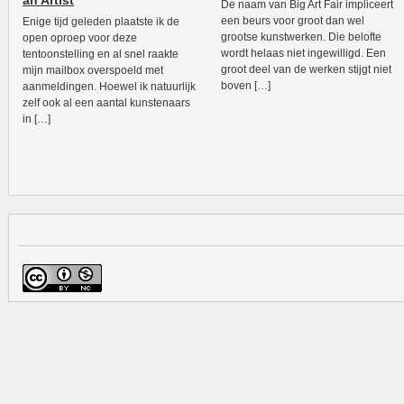
an Artist
De naam van Big Art Fair impliceert
een beurs voor groot dan wel
Enige tijd geleden plaatste ik de
grootse kunstwerken. Die belofte
open oproep voor deze
wordt helaas niet ingewilligd. Een
tentoonstelling en al snel raakte
groot deel van de werken stijgt niet
mijn mailbox overspoeld met
boven […]
aanmeldingen. Hoewel ik natuurlijk
zelf ook al een aantal kunstenaars
in […]