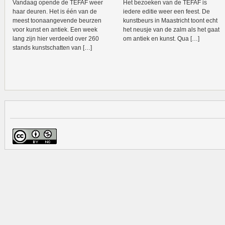
Vandaag opende de TEFAF weer
Het bezoeken van de TEFAF is
haar deuren. Het is één van de
iedere editie weer een feest. De
meest toonaangevende beurzen
kunstbeurs in Maastricht toont echt
voor kunst en antiek. Een week
het neusje van de zalm als het gaat
lang zijn hier verdeeld over 260
om antiek en kunst. Qua […]
stands kunstschatten van […]