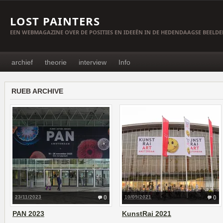
LOST PAINTERS
EEN WEBMAGAZINE OVER DE POSITIES EN IDEEËN IN DE HEDENDAAGSE BEELD
archief
theorie
interview
Info
RUEB ARCHIVE
23/11/2023
0
10/09/2021
0
PAN 2023
KunstRai 2021