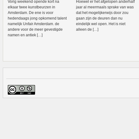
Vorig weekend opende kort na
Hoewel er het afgelopen anderhalf
elkaar twee kunstbeurzen in
jaar al meermaals sprake van was
Amsterdam. De ene is voor
dat het mogelijkerwijs door zou
hedendaags jong opkomend talent
gaan zijn de deuren dan nu
namelijk Unfair Amsterdam. de
eindelijk wel open. Het is niet
andere voor de meer gevestigde
alleen de […]
namen en antiek […]