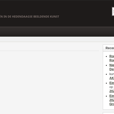
EËN IN DE HEDENDAAGSE BEELDENDE KUNST
Recen
Ro
Ro
Ni
De
kun
AK
Ei
op
20
Ei
20
Gr