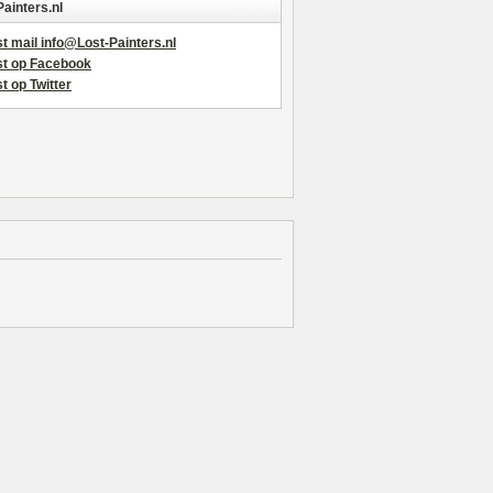
Painters.nl
t mail info@Lost-Painters.nl
st op Facebook
t op Twitter