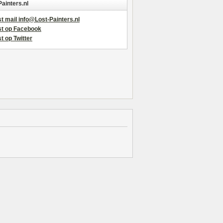
Painters.nl
t mail info@Lost-Painters.nl
st op Facebook
t op Twitter