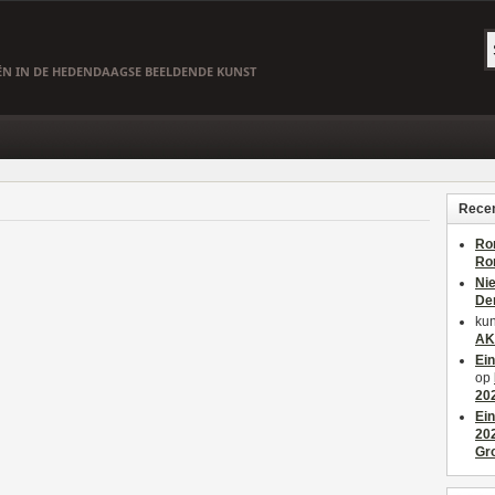
EËN IN DE HEDENDAAGSE BEELDENDE KUNST
Recen
Ro
Ro
Ni
De
kun
AK
Ei
op
20
Ei
20
Gr