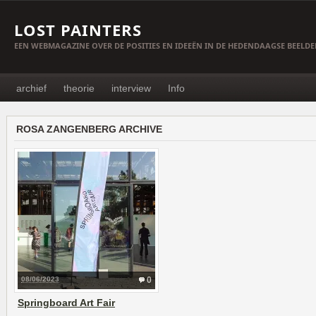
LOST PAINTERS
EEN WEBMAGAZINE OVER DE POSITIES EN IDEEËN IN DE HEDENDAAGSE BEELD
archief
theorie
interview
Info
ROSA ZANGENBERG ARCHIVE
08/06/2023
0
Springboard Art Fair