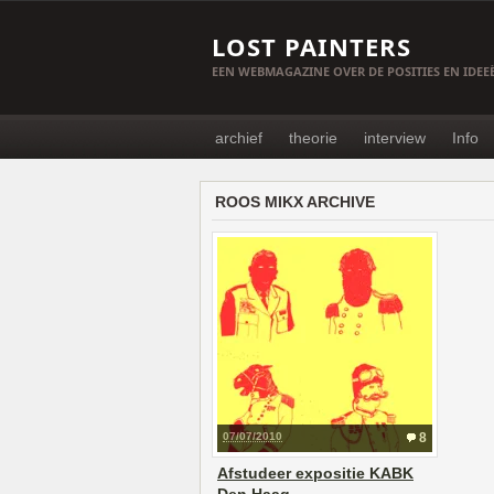
LOST PAINTERS
EEN WEBMAGAZINE OVER DE POSITIES EN IDE
archief
theorie
interview
Info
ROOS MIKX ARCHIVE
07/07/2010
8
Afstudeer expositie KABK