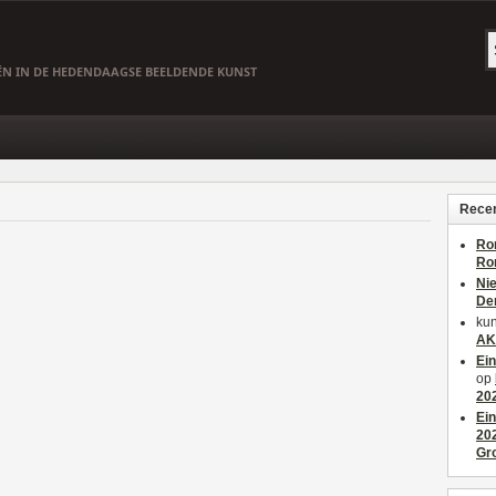
EËN IN DE HEDENDAAGSE BEELDENDE KUNST
Recen
Ro
Ro
Ni
De
kun
AK
Ei
op
20
Ei
20
Gr