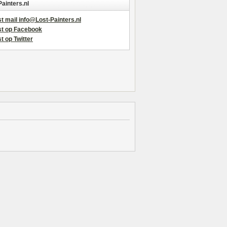
Painters.nl
t mail info@Lost-Painters.nl
st op Facebook
t op Twitter