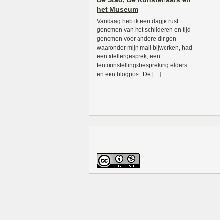
De Stad, De Kunstenaars en
het Museum
Vandaag heb ik een dagje rust
genomen van het schilderen en tijd
genomen voor andere dingen
waaronder mijn mail bijwerken, had
een ateliergesprek, een
tentoonstellingsbespreking elders
en een blogpost. De […]