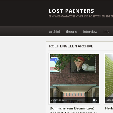
LOST PAINTERS
EEN WEBMAGAZINE OVER DE POSITIES EN IDE
archief
theorie
interview
Info
ROLF ENGELEN ARCHIVE
26/08/2013
2
11/0
Boijmans van Beuningen;
Her