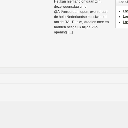
Het kan niemand ontgaan zijn,
Lost-
deze woensdag ging
Los
@ArtAmsterdam open, even draait
Lo
de hele Nederlandse kunstwereld
om de RAI. Dus wij draaien mee en
Los
hadden het geluk bij de VIP-
opening […]