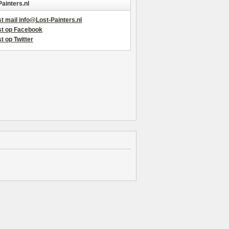
Painters.nl
t mail info@Lost-Painters.nl
st op Facebook
t op Twitter