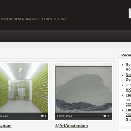
EËN IN DE HEDENDAAGSE BEELDENDE KUNST
Recen
Ro
Ro
Ni
De
kun
AK
Ei
op
20
Ei
20
2/2013
1
13/05/2011
31
Gr
barium
@ArtAmsterdam