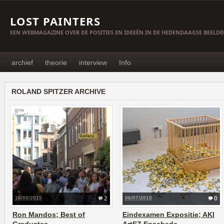
LOST PAINTERS
EEN WEBMAGAZINE OVER DE POSITIES EN IDEEËN IN DE HEDENDAAGSE BEELD
archief
theorie
interview
Info
ROLAND SPITZER ARCHIVE
16/08/2015
2
06/07/2015
0
Ron Mandos; Best of
Eindexamen Expositie; AKI