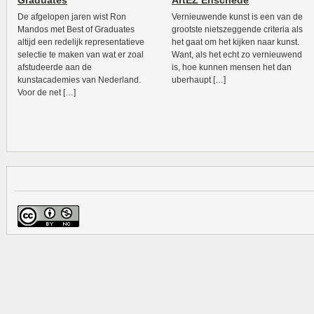
Graduates
ArtEZ Enschede
De afgelopen jaren wist Ron
Vernieuwende kunst is een van de
Mandos met Best of Graduates
grootste nietszeggende criteria als
altijd een redelijk representatieve
het gaat om het kijken naar kunst.
selectie te maken van wat er zoal
Want, als het echt zo vernieuwend
afstudeerde aan de
is, hoe kunnen mensen het dan
kunstacademies van Nederland.
uberhaupt […]
Voor de net […]