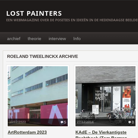
LOST PAINTERS
EEN WEBMAGAZINE OVER DE POSITIES EN IDEEËN IN DE HEDENDAAGSE BEELD
archief
theorie
interview
Info
ROELAND TWEELINCKX ARCHIVE
10/02/2023
5
27/12/2014
0
ArtRotterdam 2023
KAdE – De Vierkantigste