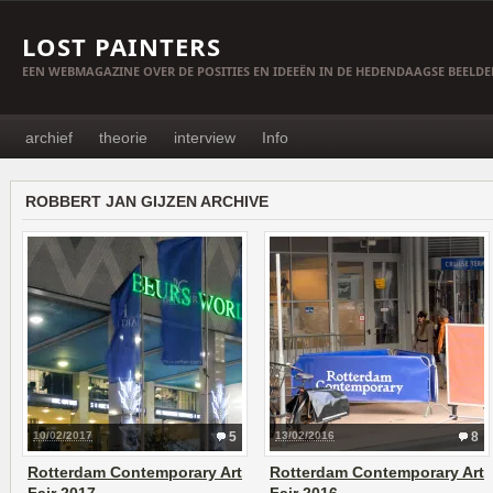
LOST PAINTERS
EEN WEBMAGAZINE OVER DE POSITIES EN IDEEËN IN DE HEDENDAAGSE BEELD
archief
theorie
interview
Info
ROBBERT JAN GIJZEN ARCHIVE
10/02/2017
5
13/02/2016
8
Rotterdam Contemporary Art
Rotterdam Contemporary Art