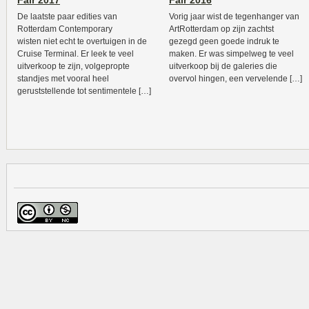
Fair 2017
Fair 2016
De laatste paar edities van
Vorig jaar wist de tegenhanger van
Rotterdam Contemporary
ArtRotterdam op zijn zachtst
wisten niet echt te overtuigen in de
gezegd geen goede indruk te
Cruise Terminal. Er leek te veel
maken. Er was simpelweg te veel
uitverkoop te zijn, volgepropte
uitverkoop bij de galeries die
standjes met vooral heel
overvol hingen, een vervelende […]
geruststellende tot sentimentele […]