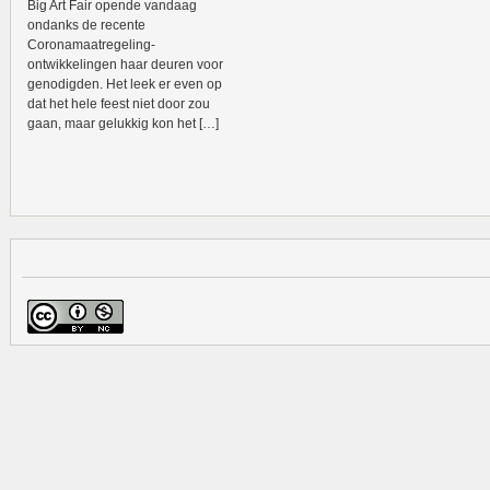
Big Art Fair opende vandaag
ondanks de recente
Coronamaatregeling-
ontwikkelingen haar deuren voor
genodigden. Het leek er even op
dat het hele feest niet door zou
gaan, maar gelukkig kon het […]