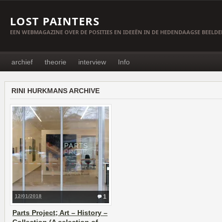
LOST PAINTERS
EEN WEBMAGAZINE OVER DE POSITIES EN IDEEËN IN DE HEDENDAAGSE BEELD
archief
theorie
interview
Info
RINI HURKMANS ARCHIVE
12/01/2018
1
Parts Project; Art – History –