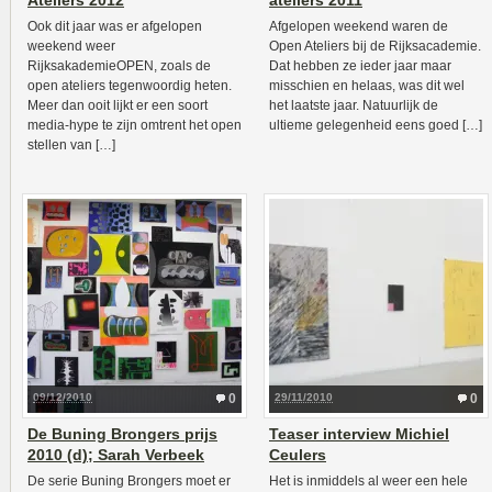
Ateliers 2012
ateliers 2011
Ook dit jaar was er afgelopen
Afgelopen weekend waren de
weekend weer
Open Ateliers bij de Rijksacademie.
RijksakademieOPEN, zoals de
Dat hebben ze ieder jaar maar
open ateliers tegenwoordig heten.
misschien en helaas, was dit wel
Meer dan ooit lijkt er een soort
het laatste jaar. Natuurlijk de
media-hype te zijn omtrent het open
ultieme gelegenheid eens goed […]
stellen van […]
09/12/2010
0
29/11/2010
0
De Buning Brongers prijs
Teaser interview Michiel
2010 (d); Sarah Verbeek
Ceulers
De serie Buning Brongers moet er
Het is inmiddels al weer een hele