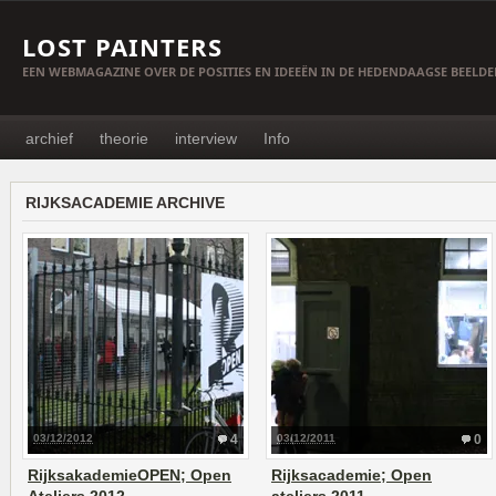
LOST PAINTERS
EEN WEBMAGAZINE OVER DE POSITIES EN IDEEËN IN DE HEDENDAAGSE BEELD
archief
theorie
interview
Info
RIJKSACADEMIE ARCHIVE
03/12/2012
4
03/12/2011
0
RijksakademieOPEN; Open
Rijksacademie; Open