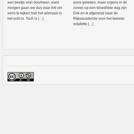
een beetje snel doorheen, want
poos geleden, maar ergens in de
morgen gaan we dus naar Arti om
zomer op een bloedhete dag zijn
eens te kijken hoe het allemaal in
Erik en ik afgereisd naar de
het echt is. Toch is […]
Rijksacademie voor het tweede
estafette […]