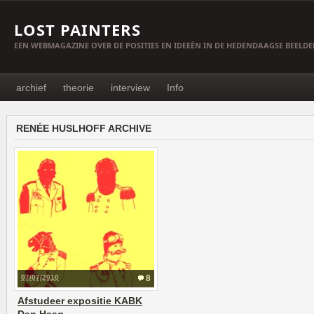
LOST PAINTERS
EEN WEBMAGAZINE OVER DE POSITIES EN IDEEËN IN DE HEDENDAAGSE BEELD
archief
theorie
interview
Info
RENÉE HUSLHOFF ARCHIVE
07/07/2010
8
Afstudeer expositie KABK