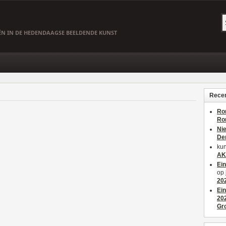
EËN IN DE HEDENDAAGSE BEELDENDE KUNST
Recen
Ro
Ro
Ni
De
kun
AK
Ei
op
20
Ei
20
Gr