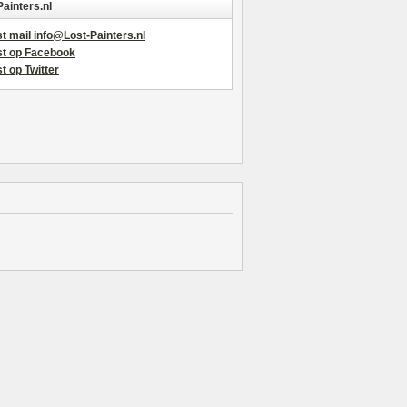
Painters.nl
t mail info@Lost-Painters.nl
st op Facebook
t op Twitter