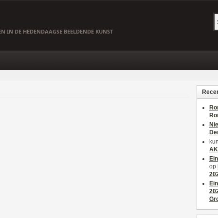
EËN IN DE HEDENDAAGSE BEELDENDE KUNST
Recen
Ro
Ro
Ni
De
kun
AK
Ei
op
20
Ei
20
Gr