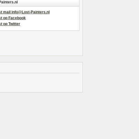
Painters.nl
t mail info@Lost-Painters.nl
st op Facebook
t op Twitter