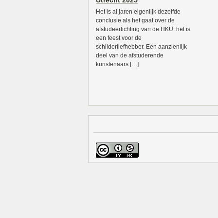
Utrecht 2025
Het is al jaren eigenlijk dezelfde
conclusie als het gaat over de
afstudeerlichting van de HKU: het is
een feest voor de
schilderliefhebber. Een aanzienlijk
deel van de afstuderende
kunstenaars […]