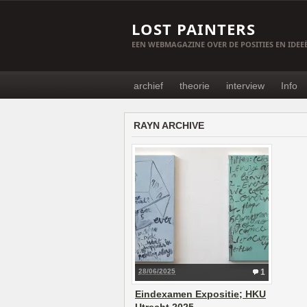
LOST PAINTERS
EEN WEBMAGAZINE OVER DE POSITIES EN IDE
archief
theorie
interview
Info
RAYN ARCHIVE
28/06/2025
1
Eindexamen Expositie; HKU