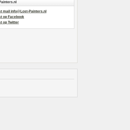
Painters.nl
t mail info@Lost-Painters.nl
st op Facebook
t op Twitter