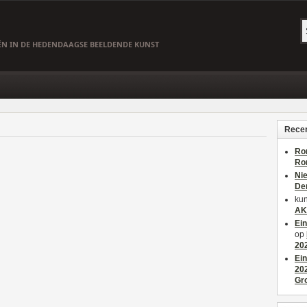
EËN IN DE HEDENDAAGSE BEELDENDE KUNST
Recen
Ro
Ro
Ni
De
kun
AK
Ei
op
20
Ei
20
Gr