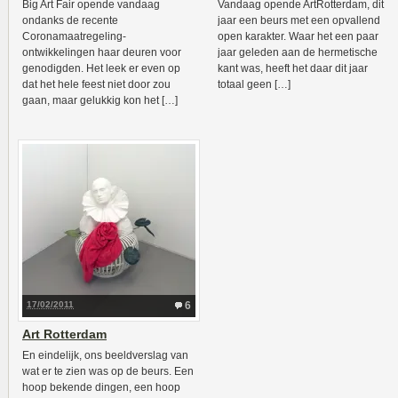
Big Art Fair opende vandaag
Vandaag opende ArtRotterdam, dit
ondanks de recente
jaar een beurs met een opvallend
Coronamaatregeling-
open karakter. Waar het een paar
ontwikkelingen haar deuren voor
jaar geleden aan de hermetische
genodigden. Het leek er even op
kant was, heeft het daar dit jaar
dat het hele feest niet door zou
totaal geen […]
gaan, maar gelukkig kon het […]
17/02/2011
6
Art Rotterdam
En eindelijk, ons beeldverslag van
wat er te zien was op de beurs. Een
hoop bekende dingen, een hoop