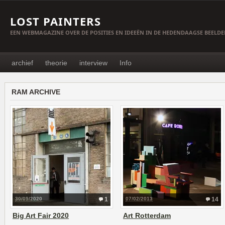
LOST PAINTERS
EEN WEBMAGAZINE OVER DE POSITIES EN IDEEËN IN DE HEDENDAAGSE BEELD
archief
theorie
interview
Info
RAM ARCHIVE
30/09/2020
1
07/02/2013
14
Big Art Fair 2020
Art Rotterdam