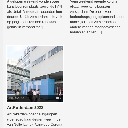
Afgelopen weekend vonden twee
Vorig weekend opende kort na
kunstbeurzen plaats: zowel de PAN
elkaar twee kunstbeurzen in
als Unfair Amsterdam openden hun
Amsterdam. De ene is voor
deuren. Unfair Amsterdam richt zich
hedendaags jong opkomend talent
op jong talent (en heb ik helaas
namelijk Unfair Amsterdam. de
gemist in verband met […]
andere voor de meer gevestigde
namen en antiek […]
20/05/2022
7
ArtRotterdam 2022
ArtRotterdam opende afgelopen
woensdag haar deuren weer in de
van Nelle fabriek. Vanwege Corona