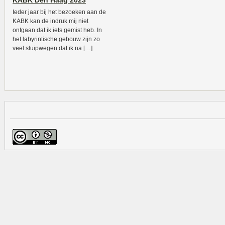
KABK Den Haag 2023
Ieder jaar bij het bezoeken aan de
KABK kan de indruk mij niet
ontgaan dat ik iets gemist heb. In
het labyrintische gebouw zijn zo
veel sluipwegen dat ik na […]