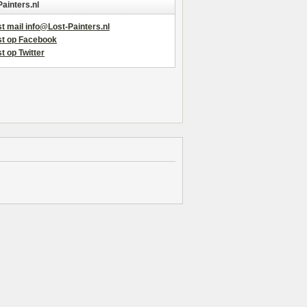
Painters.nl
t mail info@Lost-Painters.nl
st op Facebook
t op Twitter