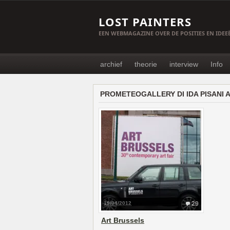
LOST PAINTERS
EEN WEBMAGAZINE OVER DE POSITIES EN IDE
archief
theorie
interview
Info
PROMETEOGALLERY DI IDA PISANI 
19/04/2012
29
Art Brussels