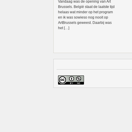
Vandaag was de opening van Art
Brussels. België staat de laatste tijd
helaas wat minder op het program
en ik was sowieso nog nooit op
ArtBrussels geweest. Daarbij was
het […]