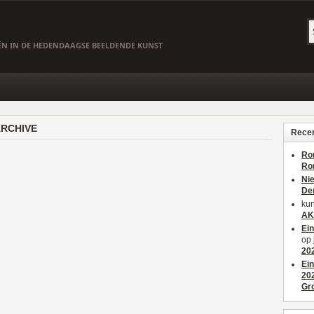
EËN IN DE HEDENDAAGSE BEELDENDE KUNST
ARCHIVE
Recen
Ro
Ro
Ni
De
kun
AK
Ei
op
20
Ei
20
Gr