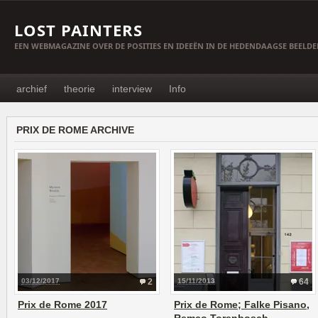
LOST PAINTERS
EEN WEBMAGAZINE OVER DE POSITIES EN IDEEËN IN DE HEDENDAAGSE BEELD
archief
theorie
interview
Info
PRIX DE ROME ARCHIVE
03/12/2017
2
15/11/2013
64
Prix de Rome 2017
Prix de Rome; Falke Pisano,