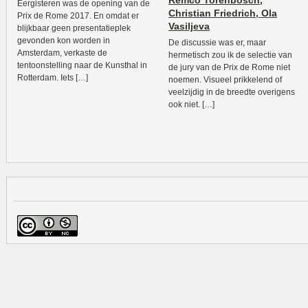
Remco Torenbosch,
Eergisteren was de opening van de
Christian Friedrich, Ola
Prix de Rome 2017. En omdat er
Vasiljeva
blijkbaar geen presentatieplek
gevonden kon worden in
De discussie was er, maar
Amsterdam, verkaste de
hermetisch zou ik de selectie van
tentoonstelling naar de Kunsthal in
de jury van de Prix de Rome niet
Rotterdam. Iets […]
noemen. Visueel prikkelend of
veelzijdig in de breedte overigens
ook niet. […]