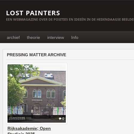
LOST PAINTERS
EEN WEBMAGAZINE OVER DE POSITIES EN IDEEËN IN DE HEDENDAAGSE BEELD
archief
theorie
interview
Info
PRESSING MATTER ARCHIVE
20/05/2025
0
Rijksakademie; Open