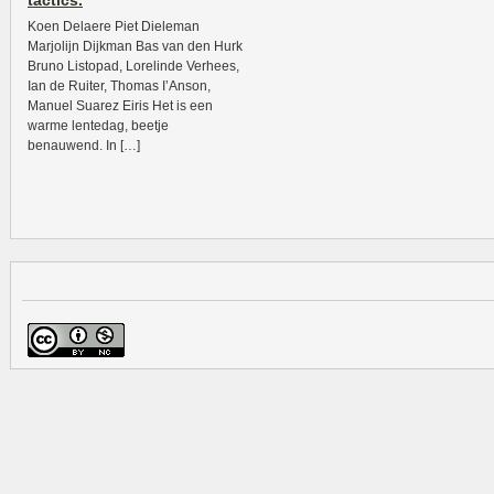
tactics.
Koen Delaere Piet Dieleman
Marjolijn Dijkman Bas van den Hurk
Bruno Listopad, Lorelinde Verhees,
Ian de Ruiter, Thomas I’Anson,
Manuel Suarez Eiris Het is een
warme lentedag, beetje
benauwend. In […]