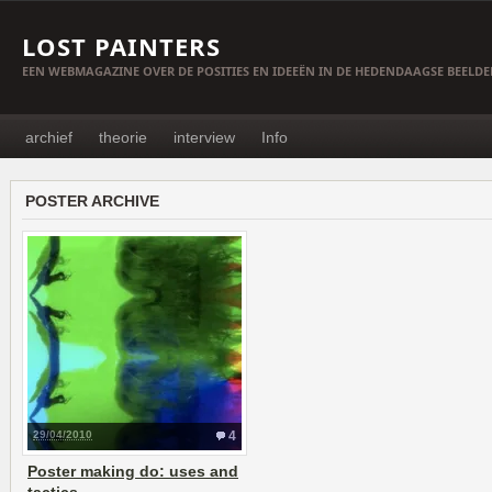
LOST PAINTERS
EEN WEBMAGAZINE OVER DE POSITIES EN IDEEËN IN DE HEDENDAAGSE BEELD
archief
theorie
interview
Info
POSTER ARCHIVE
29/04/2010
4
Poster making do: uses and