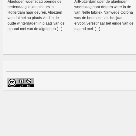
Afgelopen woensdag opende de
ArtRotterdam opende afgelopen
hedendaagse kunstbeurs in
woensdag haar deuren weer in de
Rotterdam haar deuren. Afgezien
van Nelle fabriek. Vanwege Corona
van dat het nu plaats vind in de
was de beurs, net als het jaar
oude winterdagen in plaats van de
ervoor, verzet naar het einde van de
maand mei van de afgelopen […]
maand mei. […]