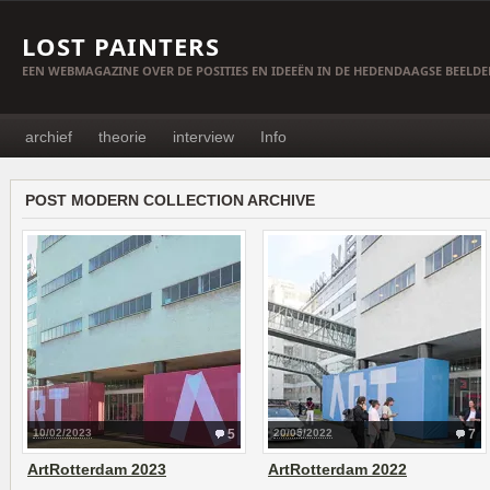
LOST PAINTERS
EEN WEBMAGAZINE OVER DE POSITIES EN IDEEËN IN DE HEDENDAAGSE BEELD
archief
theorie
interview
Info
POST MODERN COLLECTION ARCHIVE
10/02/2023
5
20/05/2022
7
ArtRotterdam 2023
ArtRotterdam 2022