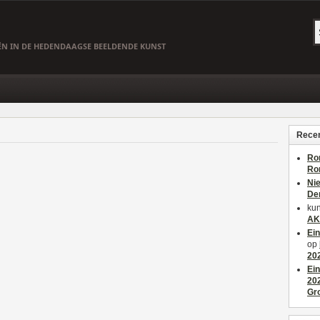
EËN IN DE HEDENDAAGSE BEELDENDE KUNST
Recen
Ro
Ro
Ni
De
kun
AK
Ei
op
20
Ei
20
Gr