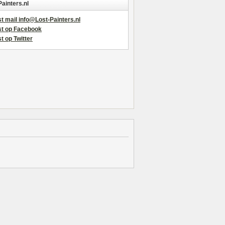
Painters.nl
t mail info@Lost-Painters.nl
st op Facebook
t op Twitter