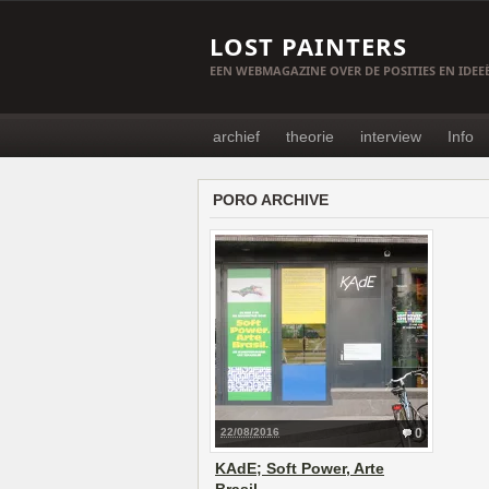
LOST PAINTERS
EEN WEBMAGAZINE OVER DE POSITIES EN IDE
archief
theorie
interview
Info
PORO ARCHIVE
22/08/2016
0
KAdE; Soft Power, Arte