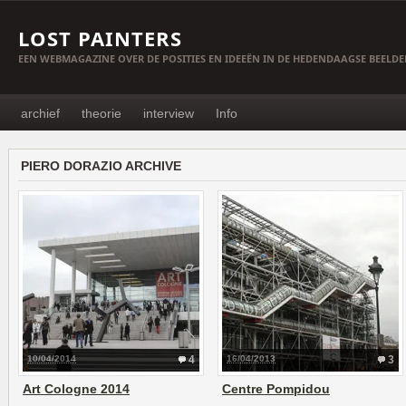
LOST PAINTERS
EEN WEBMAGAZINE OVER DE POSITIES EN IDEEËN IN DE HEDENDAAGSE BEELD
archief
theorie
interview
Info
PIERO DORAZIO ARCHIVE
10/04/2014
4
16/04/2013
3
Art Cologne 2014
Centre Pompidou