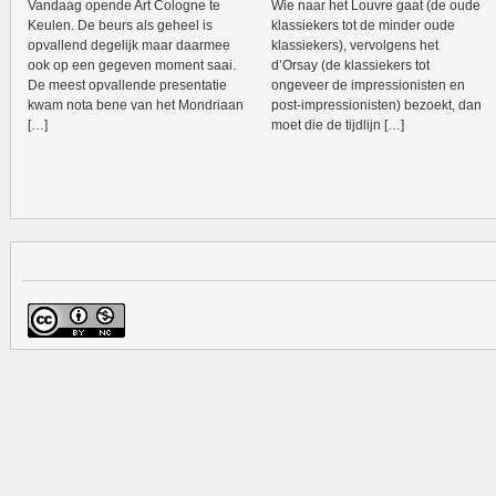
Vandaag opende Art Cologne te
Wie naar het Louvre gaat (de oude
Keulen. De beurs als geheel is
klassiekers tot de minder oude
opvallend degelijk maar daarmee
klassiekers), vervolgens het
ook op een gegeven moment saai.
d’Orsay (de klassiekers tot
De meest opvallende presentatie
ongeveer de impressionisten en
kwam nota bene van het Mondriaan
post-impressionisten) bezoekt, dan
[…]
moet die de tijdlijn […]