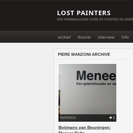
LOST PAINTERS
EEN WEBMAGAZINE OVER DE POSITIES EN IDE
archief
theorie
interview
Info
PIERE MANZONI ARCHIVE
04/03/2012
3
Boijmans van Beuningen;