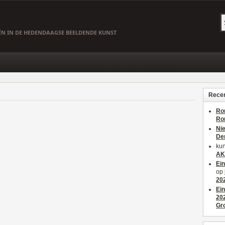
EËN IN DE HEDENDAAGSE BEELDENDE KUNST
Recen
Ro
Ro
Ni
De
kun
AK
Ei
op
20
Ei
20
Gr