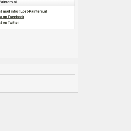
Painters.nl
t mail info@Lost-Painters.nl
st op Facebook
t op Twitter