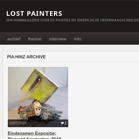
LOST PAINTERS
EEN WEBMAGAZINE OVER DE POSITIES EN IDEEËN IN DE HEDENDAAGSE BEELD
archief
theorie
interview
Info
PIA HINZ ARCHIVE
12/07/2018
1
Eindexamen Expositie;