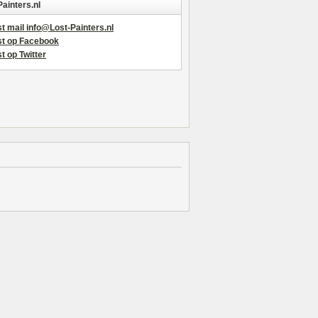
Painters.nl
t mail info@Lost-Painters.nl
st op Facebook
t op Twitter