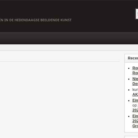
EËN IN DE HEDENDAAGSE BEELDENDE KUNST
Recen
Ro
Ro
Ni
De
kun
AK
Ei
op
20
Ei
20
Gr