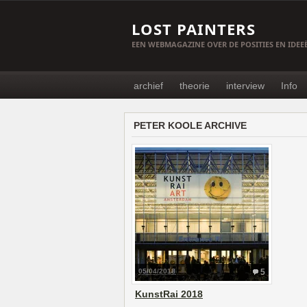
LOST PAINTERS
EEN WEBMAGAZINE OVER DE POSITIES EN IDE
archief
theorie
interview
Info
PETER KOOLE ARCHIVE
05/04/2018
5
KunstRai 2018