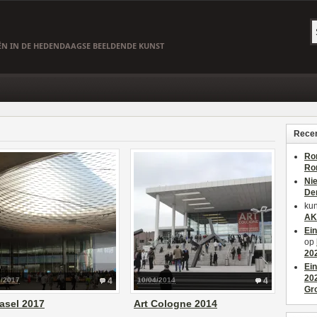
EËN IN DE HEDENDAAGSE BEELDENDE KUNST
Recen
Ro
Ro
Ni
De
kun
AK
Ei
op
20
Ei
20
6/2017
4
10/04/2014
4
Gr
asel 2017
Art Cologne 2014