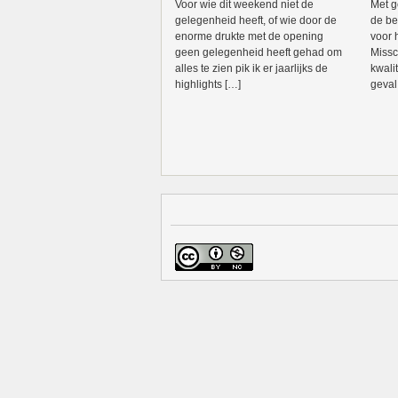
Voor wie dit weekend niet de
Met g
gelegenheid heeft, of wie door de
de be
enorme drukte met de opening
voor 
geen gelegenheid heeft gehad om
Missc
alles te zien pik ik er jaarlijks de
kwalit
highlights […]
geval