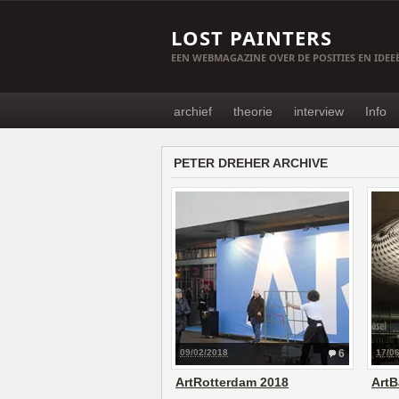
LOST PAINTERS
EEN WEBMAGAZINE OVER DE POSITIES EN IDE
archief
theorie
interview
Info
PETER DREHER ARCHIVE
09/02/2018
6
17/0
ArtRotterdam 2018
ArtB