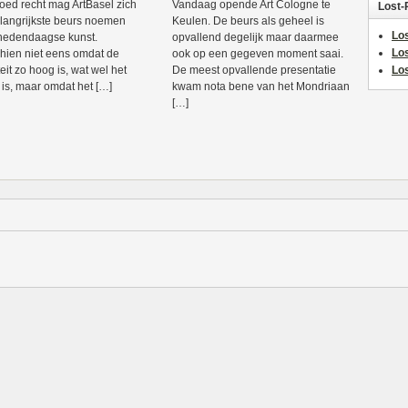
oed recht mag ArtBasel zich
Vandaag opende Art Cologne te
Lost-
langrijkste beurs noemen
Keulen. De beurs als geheel is
Los
hedendaagse kunst.
opvallend degelijk maar daarmee
Lo
hien niet eens omdat de
ook op een gegeven moment saai.
eit zo hoog is, wat wel het
De meest opvallende presentatie
Los
 is, maar omdat het […]
kwam nota bene van het Mondriaan
[…]