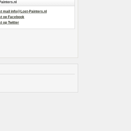
Painters.nl
t mail info@Lost-Painters.nl
st op Facebook
t op Twitter