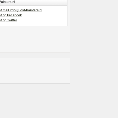
Painters.nl
t mail info@Lost-Painters.nl
st op Facebook
t op Twitter