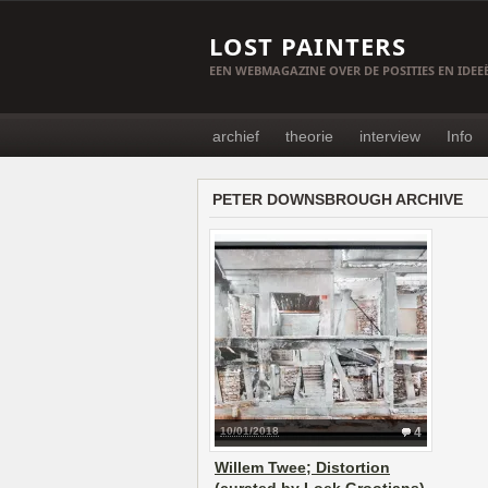
LOST PAINTERS
EEN WEBMAGAZINE OVER DE POSITIES EN IDE
archief
theorie
interview
Info
PETER DOWNSBROUGH ARCHIVE
10/01/2018
4
Willem Twee; Distortion