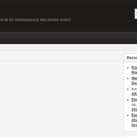
EËN IN DE HEDENDAAGSE BEELDENDE KUNST
Recen
Ro
Ro
Ni
De
kun
AK
Ei
op
20
Ei
20
Gr