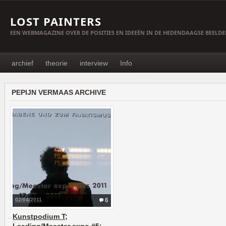
LOST PAINTERS
EEN WEBMAGAZINE OVER DE POSITIES EN IDEEËN IN DE HEDENDAAGSE BEELD
archief
theorie
interview
Info
PEPIJN VERMAAS ARCHIVE
02/04/2011
6
Kunstpodium T;