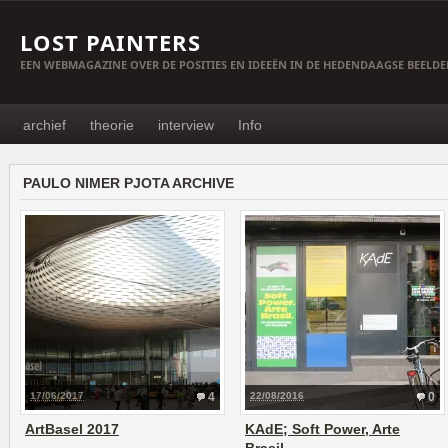
LOST PAINTERS
EEN WEBMAGAZINE OVER DE POSITIES EN IDEEËN IN DE HEDENDAAGSE BEELD
archief
theorie
interview
Info
PAULO NIMER PJOTA ARCHIVE
17/06/2017
4
22/08/2016
0
ArtBasel 2017
KAdE; Soft Power, Arte