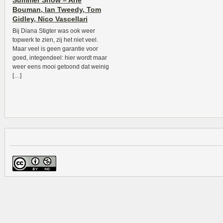
Summer Show – Arie
Bouman, Ian Tweedy, Tom
Gidley, Nico Vascellari
Bij Diana Stigter was ook weer
topwerk te zien, zij het niet veel.
Maar veel is geen garantie voor
goed, integendeel: hier wordt maar
weer eens mooi getoond dat weinig
[…]