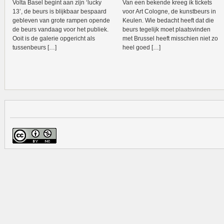
Volta Basel begint aan zijn ‘lucky
Van een bekende kreeg ik tickets
13’, de beurs is blijkbaar bespaard
voor Art Cologne, de kunstbeurs in
gebleven van grote rampen opende
Keulen. Wie bedacht heeft dat die
de beurs vandaag voor het publiek.
beurs tegelijk moet plaatsvinden
Ooit is de galerie opgericht als
met Brussel heeft misschien niet zo
tussenbeurs […]
heel goed […]