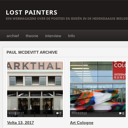
LOST PAINTERS
EEN WEBMAGAZINE OVER DE POSITIES EN IDEEËN IN DE HEDENDAAGSE BEELD
archief
theorie
interview
Info
PAUL MCDEVITT ARCHIVE
12/06/2017
0
22/04/2013
6
Volta 13, 2017
Art Cologne