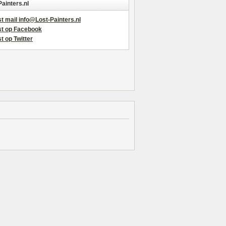
Painters.nl
t mail info@Lost-Painters.nl
st op Facebook
t op Twitter