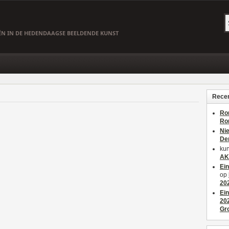
EËN IN DE HEDENDAAGSE BEELDENDE KUNST
Recen
Ro
Ro
Ni
De
kun
AK
Ei
op
20
Ei
20
Gr