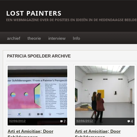
LOST PAINTERS
EEN WEBMAGAZINE OVER DE POSITIES EN IDEEËN IN DE HEDENDAAGSE BEELD
archief
theorie
interview
Info
PATRICIA SPOELDER ARCHIVE
02/06/2012
7
02/06/2012
4
Arti et Amicitiae; Door
Arti et Amicitiae; Door