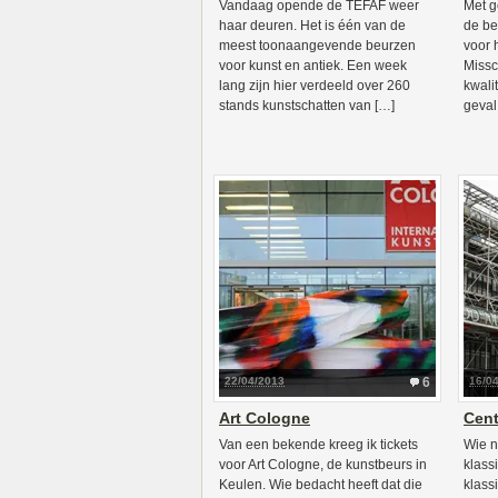
Vandaag opende de TEFAF weer
Met g
haar deuren. Het is één van de
de be
meest toonaangevende beurzen
voor 
voor kunst en antiek. Een week
Missc
lang zijn hier verdeeld over 260
kwalit
stands kunstschatten van […]
geval
22/04/2013
6
16/0
Art Cologne
Cen
Van een bekende kreeg ik tickets
Wie n
voor Art Cologne, de kunstbeurs in
klass
Keulen. Wie bedacht heeft dat die
klass