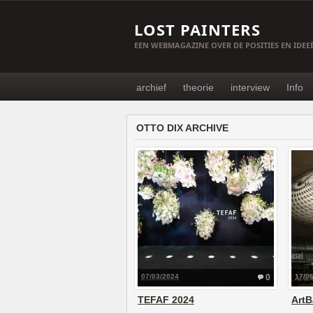
LOST PAINTERS
EEN WEBMAGAZINE OVER DE POSITIES EN IDE
archief
theorie
interview
Info
OTTO DIX ARCHIVE
07/03/2024
0
17/0
TEFAF 2024
ArtB