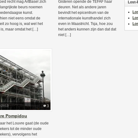
oed recht mag ArtBasel zich
Gisteren opende de TEFAF haar
Lost-
langrijkste beurs noemen
deuren. Net als andere jaren
Los
hedendaagse kunst.
bevindt het epicentrum van de
Lo
hien niet eens omdat de
internationale kunsthandel zich
eit zo hoog is, wat wel het
even in Maastricht. Tsja, hoe zou
Los
 is, maar omdat het […]
het anders kunnen zijn dan dat dat
niet […]
4/2013
3
tre Pompidou
aar het Louvre gaat (de oude
iekers tot de minder oude
iekers), vervolgens het