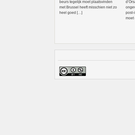
beurs tegelijk moet plaatsvinden
d’Ors
met Brussel heeft misschien niet zo
ongev
heel goed […]
post-
moet d