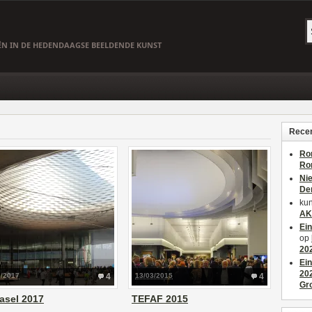
EËN IN DE HEDENDAAGSE BEELDENDE KUNST
Recen
Ro
Ro
Ni
De
kun
AK
Ei
op
20
Ei
20
6/2017
4
13/03/2015
4
Gr
asel 2017
TEFAF 2015