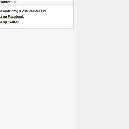
Painters.nl
t mail info@Lost-Painters.nl
st op Facebook
t op Twitter