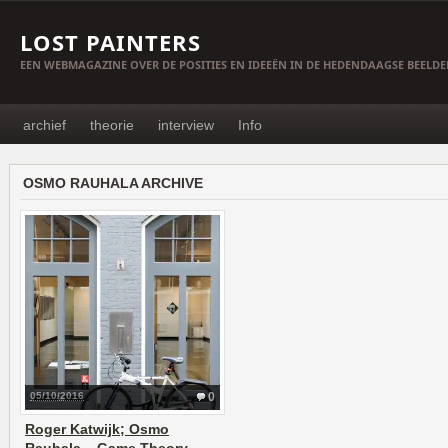
LOST PAINTERS
EEN WEBMAGAZINE OVER DE POSITIES EN IDEEËN IN DE HEDENDAAGSE BEELD
archief
theorie
interview
Info
OSMO RAUHALA ARCHIVE
05/10/2016
0
Roger Katwijk; Osmo